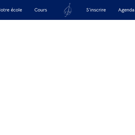
otre école
Cours
S’inscrire
Agenda
 Baroni
chumacher N
ercier