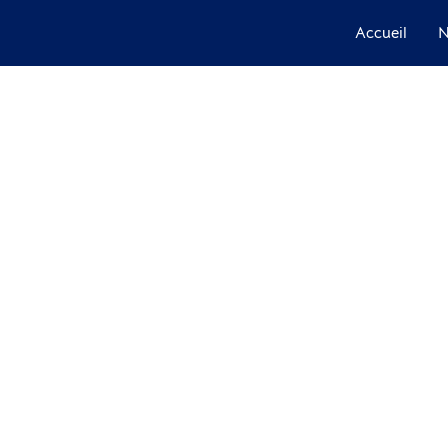
Accueil
N
Florence
Céline S
Hugues M