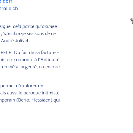
ldoff
rolle.ch
Musique, cela parce qu’animée
 flûte charge ses sons de ce
»
André Jolivet
UFFLE. Du fait de sa facture –
stoire remonte à l’Antiquité.
oit en métal argenté, ou encore
, permet d’explorer un
s aussi le baroque intimiste
mporain (Berio, Messiaen) qui