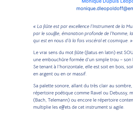
Monique Dupuis Leopo
monique.dleopoldoff@em
« La flûte est par excellence l’Instrument de la 
par le souffle, émanation profonde de l’homme, la
qui est en nous d’à la fois viscéral et cosmique. 
Le vrai sens du mot flûte (flatus en latin) est SO
une embouchûre formée d’un simple trou – son hi
Se tenant à l’horizontale, elle est soit en bois, s
en argent ou en or massif.
Sa palette sonore, allant du très clair au sombre
répertoire poétique comme Ravel ou Debussy, mai
(Bach, Telemann) ou encore le répertoire conte
multiplie les effets de cet instrument si agile.